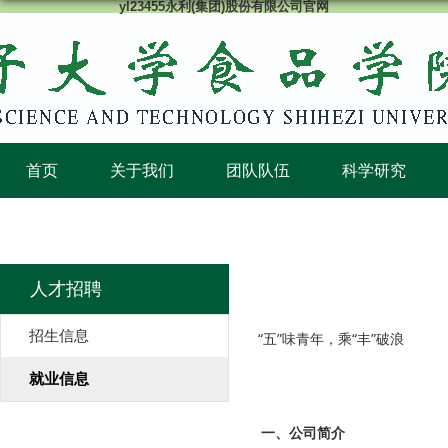
yl23455永利(集团)股份有限公司官网
首页
关于我们
团队队伍
科学研究
人才招聘
招生信息
“五”味青年，乘“丰”破浪
就业信息
一、公司简介